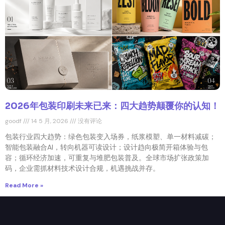
2026年包装印刷未来已来：四大趋势颠覆你的认知！
goodf
14 5 月, 2026
没有评论
包装行业四大趋势：绿色包装变入场券，纸浆模塑、单一材料减碳；
智能包装融合AI，转向机器可读设计；设计趋向极简开箱体验与包
容；循环经济加速，可重复与堆肥包装普及。全球市场扩张政策加
码，企业需抓材料技术设计合规，机遇挑战并存。
Read More »