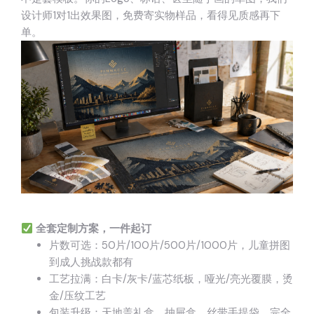
设计师1对1出效果图，免费寄实物样品，看得见质感再下
单。
全套定制方案，一件起订
片数可选：50片/100片/500片/1000片，儿童拼图
到成人挑战款都有
工艺拉满：白卡/灰卡/蓝芯纸板，哑光/亮光覆膜，烫
金/压纹工艺
包装升级：天地盖礼盒、抽屉盒、丝带手提袋，完全