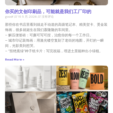
你买的文创印刷品，可能就是我们工厂印的
goodf
15 5 月, 2026
没有评论
那些你在书店里看到就走不动道的高级笔记本、精美贺卡、烫金装
饰画，很多就诞生在我们轰隆隆的车间里。
– 解压便签砖：可撕可写可捏，治愈你的每一个工作日。
– 城市印记装饰画：用激光镂空复刻了老街的地图，开灯的一瞬
间，光影美到想哭。
– “拒绝蕉绿”种子纸卡片：写完祝福，埋进土里能种出小绿植。
Read More »