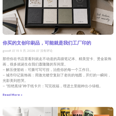
你买的文创印刷品，可能就是我们工厂印的
goodf
15 5 月, 2026
没有评论
那些你在书店里看到就走不动道的高级笔记本、精美贺卡、烫金装饰
画，很多就诞生在我们轰隆隆的车间里。
– 解压便签砖：可撕可写可捏，治愈你的每一个工作日。
– 城市印记装饰画：用激光镂空复刻了老街的地图，开灯的一瞬间，
光影美到想哭。
– “拒绝蕉绿”种子纸卡片：写完祝福，埋进土里能种出小绿植。
Read More »