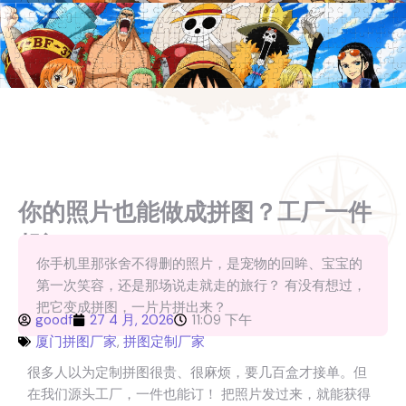
你的照片也能做成拼图？工厂一件
起订
你手机里那张舍不得删的照片，是宠物的回眸、宝宝的
第一次笑容，还是那场说走就走的旅行？ 有没有想过，
把它变成拼图，一片片拼出来？
goodf
27 4 月, 2026
11:09 下午
厦门拼图厂家
,
拼图定制厂家
很多人以为定制拼图很贵、很麻烦，要几百盒才接单。但
在我们源头工厂，一件也能订！ 把照片发过来，就能获得