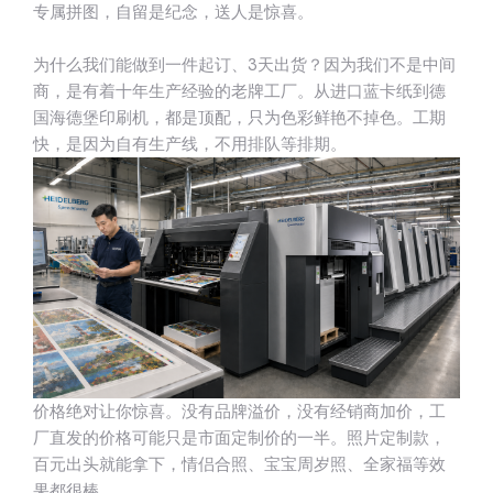
专属拼图，自留是纪念，送人是惊喜。
为什么我们能做到一件起订、3天出货？因为我们不是中间
商，是有着十年生产经验的老牌工厂。从进口蓝卡纸到德
国海德堡印刷机，都是顶配，只为色彩鲜艳不掉色。工期
快，是因为自有生产线，不用排队等排期。
价格绝对让你惊喜。没有品牌溢价，没有经销商加价，工
厂直发的价格可能只是市面定制价的一半。照片定制款，
百元出头就能拿下，情侣合照、宝宝周岁照、全家福等效
果都很棒。