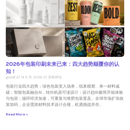
2026年包装印刷未来已来：四大趋势颠覆你的认
知！
goodf
14 5 月, 2026
没有评论
包装行业四大趋势：绿色包装变入场券，纸浆模塑、单一材料减
碳；智能包装融合AI，转向机器可读设计；设计趋向极简开箱体验
与包容；循环经济加速，可重复与堆肥包装普及。全球市场扩张政
策加码，企业需抓材料技术设计合规，机遇挑战并存。
Read More »