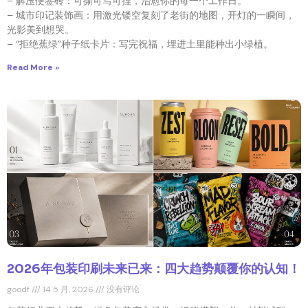
– 解压便签砖：可撕可写可捏，治愈你的每一个工作日。
– 城市印记装饰画：用激光镂空复刻了老街的地图，开灯的一瞬间，
光影美到想哭。
– “拒绝蕉绿”种子纸卡片：写完祝福，埋进土里能种出小绿植。
Read More »
2026年包装印刷未来已来：四大趋势颠覆你的认知！
goodf
14 5 月, 2026
没有评论