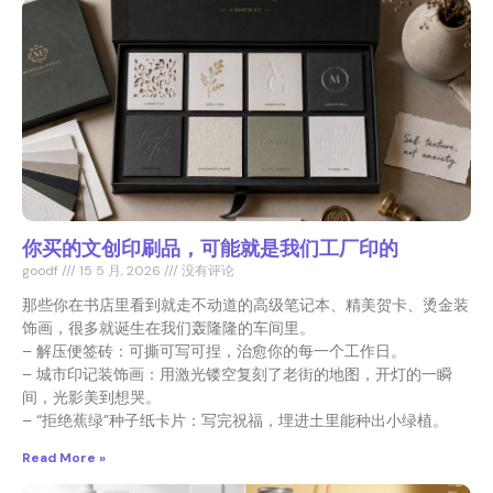
你买的文创印刷品，可能就是我们工厂印的
goodf
15 5 月, 2026
没有评论
那些你在书店里看到就走不动道的高级笔记本、精美贺卡、烫金装
饰画，很多就诞生在我们轰隆隆的车间里。
– 解压便签砖：可撕可写可捏，治愈你的每一个工作日。
– 城市印记装饰画：用激光镂空复刻了老街的地图，开灯的一瞬
间，光影美到想哭。
– “拒绝蕉绿”种子纸卡片：写完祝福，埋进土里能种出小绿植。
Read More »