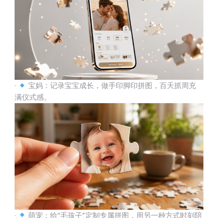
·
宝妈：记录宝宝成长，做手印脚印拼图，百天抓周充
满仪式感。
·
萌宠：给“毛孩子”定制专属拼图，用另一种方式时刻陪